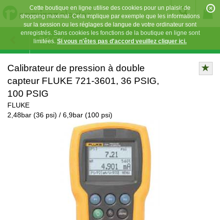
Cette boutique en ligne utilise des cookies pour un plaisir de
shopping maximal. Cela implique par exemple que les informations
sur la session ou les réglages de langue de votre ordinateur sont
enregistrés. Sans cookies les fonctions de la boutique en ligne sont
BACK
limitées.
Si vous n'êtes pas d'accord veuillez cliquer ici.
Calibrateur de pression à double
capteur FLUKE 721-3601, 36 PSIG,
100 PSIG
FLUKE
2,48bar (36 psi) / 6,9bar (100 psi)