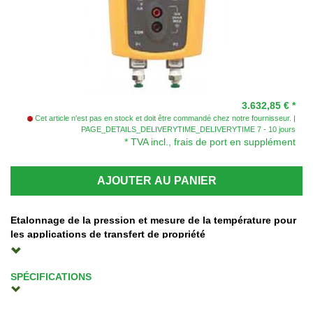
3.632,85 €
*
Cet article n'est pas en stock et doit être commandé chez notre fournisseur.
PAGE_DETAILS_DELIVERYTIME_DELIVERYTIME 7 - 10 jours
* TVA incl., frais de port en supplément
AJOUTER AU PANIER
Etalonnage de la pression et mesure de la température pour
les applications de transfert de propriété
Le calibrateur de pression de précision Fluke 721 est l'outil idéal
pour les applications de transfert de propriété du gaz. Avec son
SPÉCIFICATIONS
double capteur de pression isolé, il vous permet d'effectuer
Dimensions
simultanément des prises de mesure de pression statique et