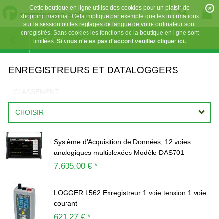
Cette boutique en ligne utilise des cookies pour un plaisir de
shopping maximal. Cela implique par exemple que les informations
sur la session ou les réglages de langue de votre ordinateur sont
enregistrés. Sans cookies les fonctions de la boutique en ligne sont
BACK
limitées.
Si vous n'êtes pas d'accord veuillez cliquer ici.
ENREGISTREURS ET DATALOGGERS
CLASSEMENT
CHOISIR
Système d’Acquisition de Données, 12 voies
analogiques multiplexées Modèle DAS701
7.605,00 € *
LOGGER L562 Enregistreur 1 voie tension 1 voie
courant
621,27 € *