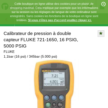
Cette boutique en ligne utilise des cookies pour un plaisir de
shopping maximal. Cela implique par exemple que les informations
sur la session ou les réglages de langue de votre ordinateur sont
enregistrés. Sans cookies les fonctions de la boutique en ligne sont
BACK
limitées.
Si vous n'êtes pas d'accord veuillez cliquer ici.
Calibrateur de pression à double
capteur FLUKE 721-1650, 16 PSIG,
5000 PSIG
FLUKE
1,1bar (16 psi) / 345bar (5.000 psi)