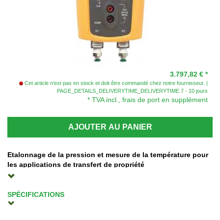
3.797,82 €
*
Cet article n'est pas en stock et doit être commandé chez notre fournisseur.
PAGE_DETAILS_DELIVERYTIME_DELIVERYTIME 7 - 10 jours
* TVA incl., frais de port en supplément
AJOUTER AU PANIER
Etalonnage de la pression et mesure de la température pour
les applications de transfert de propriété
Le calibrateur de pression de précision Fluke 721 est l'outil idéal
pour les applications de transfert de propriété du gaz. Avec son
SPÉCIFICATIONS
double capteur de pression isolé, il vous permet d'effectuer
Dimensions
simultanément des prises de mesure de pression statique et