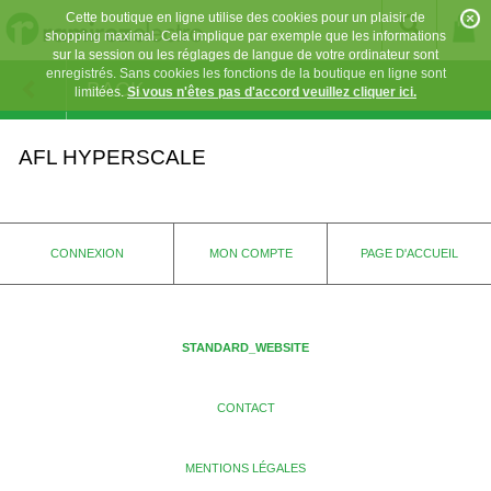
Cette boutique en ligne utilise des cookies pour un plaisir de
shopping maximal. Cela implique par exemple que les informations
sur la session ou les réglages de langue de votre ordinateur sont
enregistrés. Sans cookies les fonctions de la boutique en ligne sont
BACK
limitées.
Si vous n'êtes pas d'accord veuillez cliquer ici.
AFL HYPERSCALE
CONNEXION
MON COMPTE
PAGE D'ACCUEIL
STANDARD_WEBSITE
CONTACT
MENTIONS LÉGALES