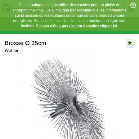
Cette boutique en ligne utilise des cookies pour un plaisir de
shopping maximal. Cela implique par exemple que les informations
sur la session ou les réglages de langue de votre ordinateur sont
enregistrés. Sans cookies les fonctions de la boutique en ligne sont
BACK
limitées.
Si vous n'êtes pas d'accord veuillez cliquer ici.
Brosse Ø 35cm
Wöhler