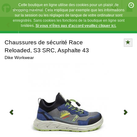
Cette boutique en ligne utilise des cookies pour un plaisir de
shopping maximal. Cela implique par exemple que les informations
sur la session ou les réglages de langue de votre ordinateur sont
enregistrés. Sans cookies les fonctions de la boutique en ligne sont
BACK
limitées.
Si vous n'êtes pas d'accord veuillez cliquer ici.
Chaussures de sécurité Race
Reloaded, S3 SRC, Asphalte 43
Dike Workwear