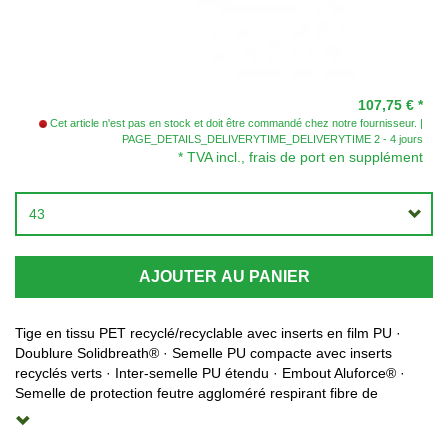
107,75 €
*
Cet article n'est pas en stock et doit être commandé chez notre fournisseur.
PAGE_DETAILS_DELIVERYTIME_DELIVERYTIME 2 - 4 jours
* TVA incl., frais de port en supplément
43
AJOUTER AU PANIER
Tige en tissu PET recyclé/recyclable avec inserts en film PU ·
Doublure Solidbreath® · Semelle PU compacte avec inserts
recyclés verts · Inter-semelle PU étendu · Embout Aluforce® ·
Semelle de protection feutre aggloméré respirant fibre de
polyéthylène recyclé Pet · Semelle de properté anatomique
amovible foam GRS entièrement recyclé · Normes EN ISO 20345