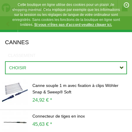
Cette boutique en ligne utilise des cookies pour un plaisir de
shopping maximal. Cela implique par exemple que les informations
sur la session ou les réglages de langue de votre ordinateur sont
enregistrés. Sans cookies les fonctions de la boutique en ligne sont
BACK
limitées.
Si vous n'êtes pas d'accord veuillez cliquer ici.
CANNES
CLASSEMENT
CHOISIR
Canne souple 1 m avec fixation à clips Wöhler
Snap & Sweep® Soft
24,92 € *
Connecteur de tiges en inox
45,63 € *