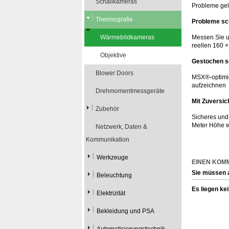
Schallkameras
Probleme gel
Thermografie
Probleme sc
Wärmebildkameras
Messen Sie u
reellen 160 ×
Objektive
Gestochen s
Blower Doors
MSX®-optimie
aufzeichnen
Drehmomentmessgeräte
Mit Zuversic
Zubehör
Sicheres und
Meter Höhe w
Netzwerk, Daten &
Kommunikation
Werkzeuge
EINEN KOM
Sie müssen 
Beleuchtung
Es liegen ke
Elektrizität
Bekleidung und PSA