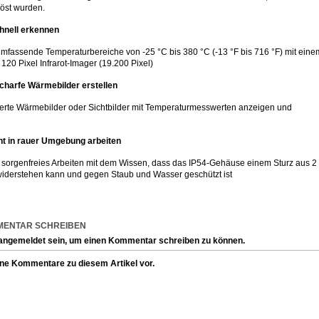
öst wurden.
hnell erkennen
mfassende Temperaturbereiche von -25 °C bis 380 °C (-13 °F bis 716 °F) mit eine
 120 Pixel Infrarot-Imager (19.200 Pixel)
charfe Wärmebilder erstellen
rte Wärmebilder oder Sichtbilder mit Temperaturmesswerten anzeigen und
ht in rauer Umgebung arbeiten
 sorgenfreies Arbeiten mit dem Wissen, dass das IP54-Gehäuse einem Sturz aus 2
iderstehen kann und gegen Staub und Wasser geschützt ist
MENTAR SCHREIBEN
angemeldet sein, um einen Kommentar schreiben zu können.
ine Kommentare zu diesem Artikel vor.