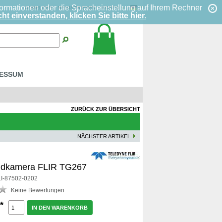
formationen oder die Spracheinstellung auf Ihrem Rechner
ANMELDEN
REGISTRIEREN
KONTO
ht einverstanden, klicken Sie bitte hier.
RESSUM
ZURÜCK ZUR ÜBERSICHT
NÄCHSTER ARTIKEL
ldkamera FLIR TG267
 FLI-87502-0202
Keine Bewertungen
*
IN DEN WARENKORB