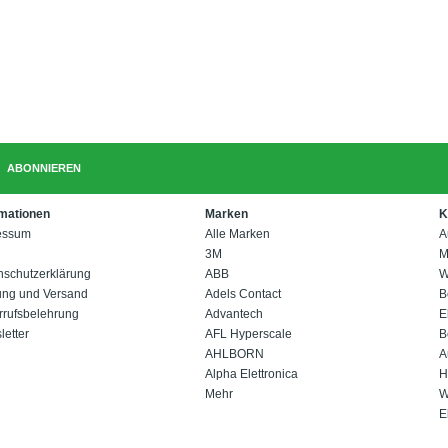
ABONNIEREN
rmationen
Marken
K
essum
Alle Marken
A
3M
M
nschutzerklärung
ABB
W
ung und Versand
Adels Contact
B
rrufsbelehrung
Advantech
E
etter
AFL Hyperscale
B
AHLBORN
A
Alpha Elettronica
H
Mehr
W
E