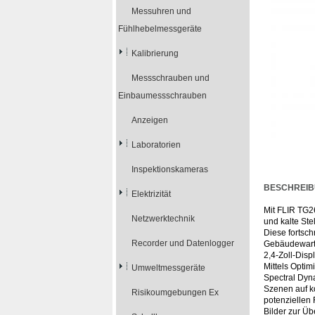
Messuhren und
Fühlhebelmessgeräte
Kalibrierung
Messschrauben und
Einbaumessschrauben
Anzeigen
Laboratorien
Inspektionskameras
BESCHREI
Elektrizität
Mit FLIR TG2
Netzwerktechnik
und kalte Ste
Diese fortsch
Recorder und Datenlogger
Gebäudewartu
2,4-Zoll-Disp
Mittels Opti
Umweltmessgeräte
Spectral Dyna
Szenen auf ko
Risikoumgebungen Ex
potenziellen
Bilder zur Ü