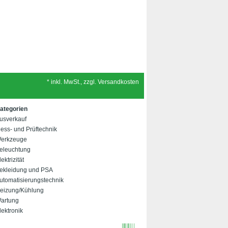
* inkl. MwSt., zzgl. Versandkosten
ategorien
usverkauf
ess- und Prüftechnik
erkzeuge
eleuchtung
lektrizität
ekleidung und PSA
utomatisierungstechnik
eizung/Kühlung
artung
lektronik