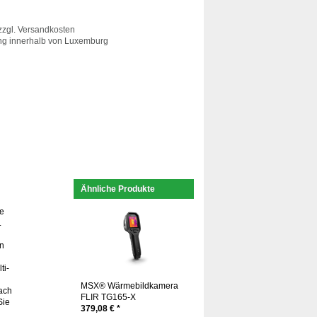
zzgl.
Versandkosten
ung innerhalb von Luxemburg
Ähnliche Produkte
ße
.
en
ti-
MSX® Wärmebildkamera
nach
FLIR TG165-X
Sie
379,08 € *