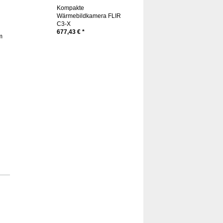
Kompakte
Wärmebildkamera FLIR
C3-X
677,43 € *
m