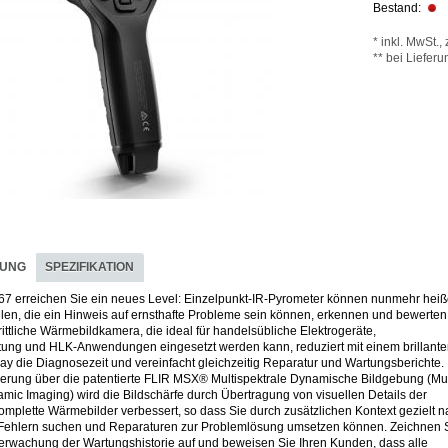
Bestand:
*
inkl. MwSt., 
** bei Liefer
BUNG
SPEZIFIKATION
67 erreichen Sie ein neues Level: Einzelpunkt-IR-Pyrometer können nunmehr hei
llen, die ein Hinweis auf ernsthafte Probleme sein können, erkennen und bewerten
rittliche Wärmebildkamera, die ideal für handelsübliche Elektrogeräte,
ng und HLK-Anwendungen eingesetzt werden kann, reduziert mit einem brillant
lay die Diagnosezeit und vereinfacht gleichzeitig Reparatur und Wartungsberichte.
mierung über die patentierte FLIR MSX® Multispektrale Dynamische Bildgebung (Mul
mic Imaging) wird die Bildschärfe durch Übertragung von visuellen Details der
mplette Wärmebilder verbessert, so dass Sie durch zusätzlichen Kontext gezielt 
 Fehlern suchen und Reparaturen zur Problemlösung umsetzen können. Zeichnen 
berwachung der Wartungshistorie auf und beweisen Sie Ihren Kunden, dass alle