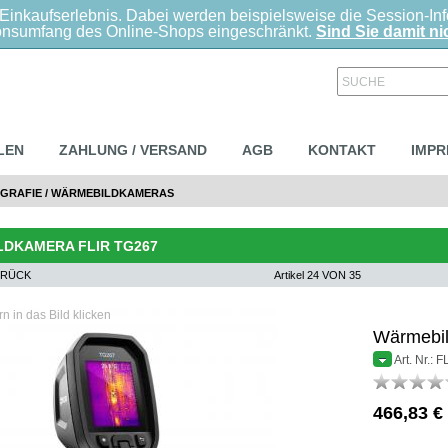
Einkaufserlebnis. Dabei werden beispielsweise die Session-In
ionsumfang des Online-Shops eingeschränkt.
Sind Sie damit nic
SUCHE
LEN
ZAHLUNG / VERSAND
AGB
KONTAKT
IMP
GRAFIE
/
WÄRMEBILDKAMERAS
DKAMERA FLIR TG267
URÜCK
Artikel 24 VON 35
 in das Bild klicken
Wärmebi
Art. Nr.:
466,83 €