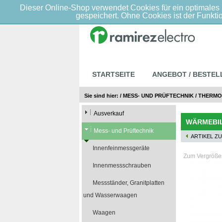
Dieser Online-Shop verwendet Cookies für ein optimales 
gespeichert. Ohne Cookies ist der Funkt
STARTSEITE
ANGEBOT / BESTEL
Sie sind hier:
/
MESS- UND PRÜFTECHNIK
/
THERMO
Ausverkauf
WÄRMEBIL
Mess- und Prüftechnik
ARTIKEL Z
Innenfeinmessgeräte
Zum Vergrößern
Innenmessschrauben
Messständer, Granitplatten
und Wasserwaagen
Waagen