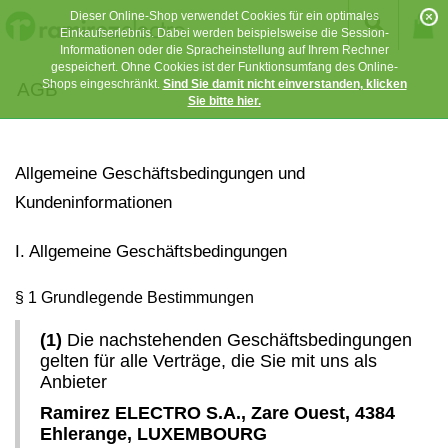
Dieser Online-Shop verwendet Cookies für ein optimales
Einkaufserlebnis. Dabei werden beispielsweise die Session-
Informationen oder die Spracheinstellung auf Ihrem Rechner
gespeichert. Ohne Cookies ist der Funktionsumfang des Online-
Shops eingeschränkt.
Sind Sie damit nicht einverstanden, klicken
AGB
Sie bitte hier.
Allgemeine Geschäftsbedingungen und
Kundeninformationen
I. Allgemeine Geschäftsbedingungen
§ 1 Grundlegende Bestimmungen
(1)
Die nachstehenden Geschäftsbedingungen
gelten für alle Verträge, die Sie mit uns als
Anbieter
Ramirez ELECTRO S.A., Zare Ouest, 4384
Ehlerange, LUXEMBOURG