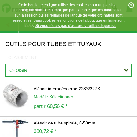
Cette boutique en ligne utilise des cookies pour un plaisir de
shopping maximal. Cela implique par exemple que les informations
sur la session ou les réglages de langue de votre ordinateur sont
enregistrés. Sans cookies les fonctions de la boutique en ligne sont
BACK
limitées.
Si vous n'êtes pas d'accord veuillez cliquer ici.
OUTILS POUR TUBES ET TUYAUX
CLASSEMENT
CHOISIR
Alésoir interne/externe 223S/227S
Modèle Sélectionner
partir
68,56 € *
Alésoir de tube spiralé, 6-50mm
380,72 € *