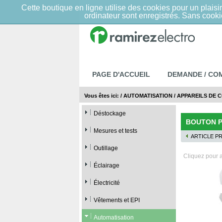
Cette boutique en ligne utilise des cookies pour un plai
ordinateur sont enregistrés. Sans cookie
PAGE D'ACCUEIL
DEMANDE / C
Vous êtes ici:
/
AUTOMATISATION
/
APPAREILS DE 
Déstockage
BOUTON P
Mesures et tests
ARTICLE P
Outillage
Cliquez pour a
Éclairage
Électricité
Vêtements et EPI
Automatisation