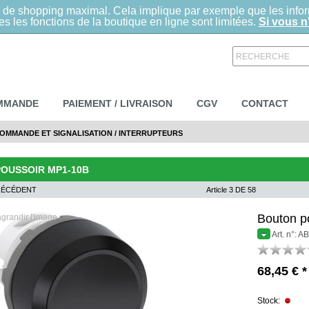
sir de shopping maximal. Cela implique par exemple que les infor
s les fonctions de la boutique en ligne sont limitées.
Si vous n'
RECHERCHE
OMMANDE
PAIEMENT / LIVRAISON
CGV
CONTACT
COMMANDE ET SIGNALISATION
/
INTERRUPTEURS
OUSSOIR MP1-10B
RÉCÉDENT
Article 3 DE 58
Bouton p
grandir l'image
Art. n°:
68,45 €
*
Stock: