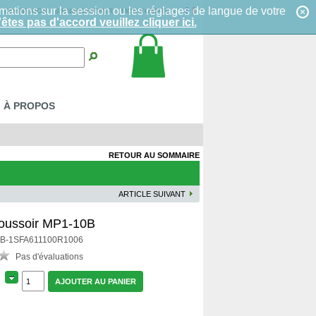
mations sur la session ou les réglages de langue de votre
CONNEXION
S'ENREGISTRER
MON COMPTE
êtes pas d'accord veuillez cliquer ici.
À PROPOS
RETOUR AU SOMMAIRE
ARTICLE SUIVANT
oussoir MP1-10B
 ABB-1SFA611100R1006
Pas d'évaluations
AJOUTER AU PANIER