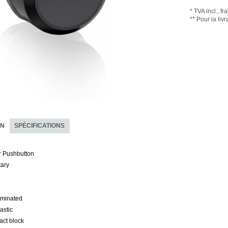
*
TVA incl.,
fr
** Pour la li
ON
SPÉCIFICATIONS
 Pushbutton
ary
uminated
astic
act block