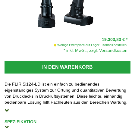
19.303,83 €
*
Wenige Exemplare auf Lager - schnell bestellen!
* inkl. MwSt., zzgl. Versandkosten
IN DEN WARENKORB
Die FLIR Si124-LD ist ein einfach zu bedienendes,
eigenständiges System zur Ortung und quantitativen Bewertung
von Drucklecks in Druckluftsystemen. Diese leichte, einhändig
bedienbare Lösung hilft Fachleuten aus den Bereichen Wartung,
Fertigung und Konstruktion, Luftlecks bis zu zehnmal schneller zu
erkennen als mit herkömmlichen Verfahren. Die Si124-LD Plus ist
mit 124 Mikrofonen ausgestattet und erzeugt ein präzises
SPEZIFIKATION
akustisches Bild, das Ultraschallinformationen auch in lauten,
Leckrate
industriellen Umgebungen visuell darstellt. Das akustische Bild