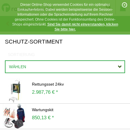
Dieser Online-Shop verwendet Cookies für ein optimales
Einkaufserlebnis. Dabei werden beispielsweise die Session-
Informationen oder die Spracheinstellung auf Ihrem Rechner
gespeichert. Ohne Cookies ist der Funktionsumfang des Online-
ZURÜCK
Shops eingeschränkt.
Sind Sie damit nicht einverstanden, klicken
Sie bitte hier.
SCHUTZ-SORTIMENT
SORTIERUNG
WÄHLEN
Rettungsset 24kv
2.987,76 € *
Wartungskit
850,13 € *